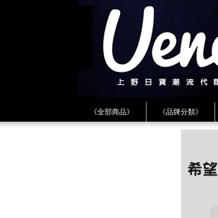
《全部商品》
《品牌分類》
《BEAMS》
《CDG》
《
《PLAY❤川久保玲》
★ LINE 