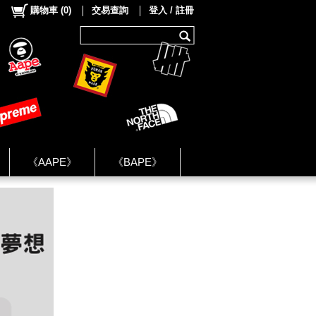
購物車
(
0
)
交易查詢
登入 / 註冊
《AAPE》
《BAPE》
《NIKE》
ok Group ★