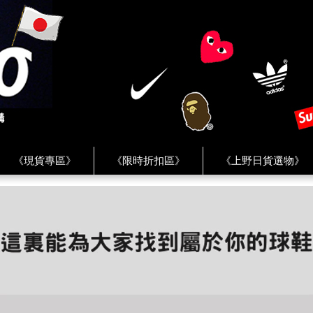
《現貨專區》
《限時折扣區》
《上野日貨選物》
FREAK'S STORE》
《HUMAN MADE》
《Levi’s》
客服 ★
★ Instagram ★
★ Facebook ★
★ Facebo