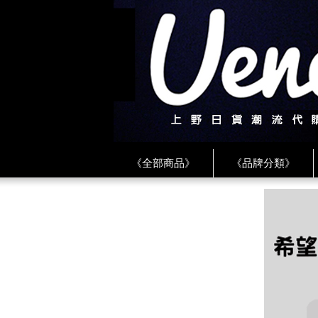
《全部商品》
《品牌分類》
《BEAMS》
《CDG》
《
《PLAY❤川久保玲》
★ LINE 