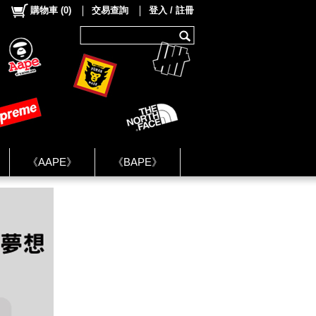
購物車
(
0
)
交易查詢
登入 / 註冊
《AAPE》
《BAPE》
《NIKE》
ok Group ★