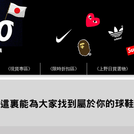
《現貨專區》
《限時折扣區》
《上野日貨選物》
FREAK'S STORE》
《HUMAN MADE》
《Levi’s》
客服 ★
★ Instagram ★
★ Facebook ★
★ Facebo