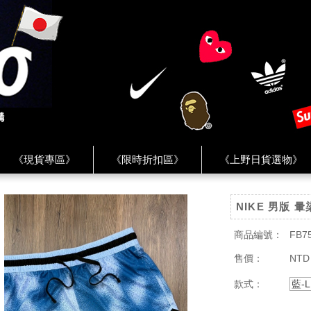
《現貨專區》
《限時折扣區》
《上野日貨選物》
FREAK'S STORE》
《HUMAN MADE》
《Levi’s》
NIKE 男版 
客服 ★
★ Instagram ★
★ Facebook ★
★ Facebo
商品編號：
FB7
售價：
NTD
款式：
藍-L