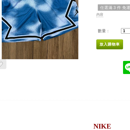
任選滿 3 件 免
內容
數量：
放入購物車