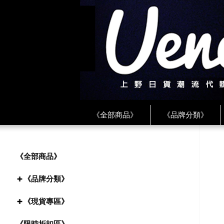
《全部商品》
《品牌分類》
《BEAMS》
《CDG》
《
《PLAY❤川久保玲》
★ LINE 
《全部商品》
《品牌分類》
《現貨專區》
《限時折扣區》