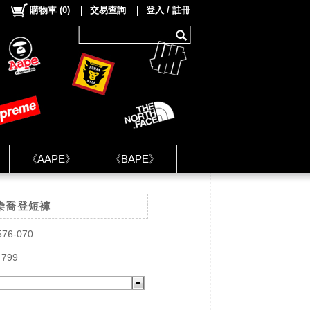
購物車
(
0
)
交易查詢
登入 / 註冊
《AAPE》
《BAPE》
《NIKE》
暈染喬登短褲
ok Group ★
576-070
 799