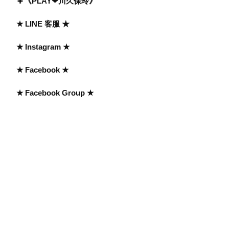
《PLAY❤川久保玲》
★ LINE 客服 ★
★ Instagram ★
★ Facebook ★
★ Facebook Group ★