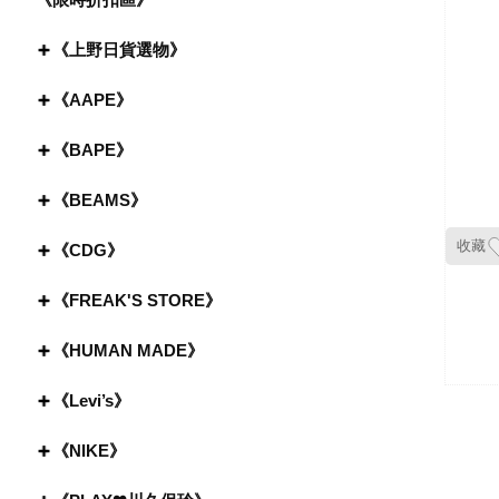
《上野日貨選物》
《AAPE》
《BAPE》
《BEAMS》
收藏
《CDG》
《FREAK'S STORE》
《HUMAN MADE》
《Levi’s》
《NIKE》