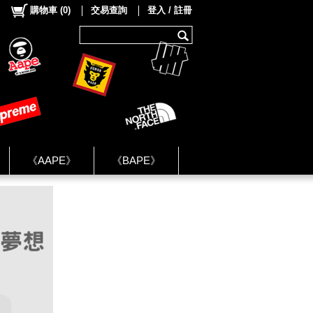
購物車
(
0
)
交易查詢
登入 / 註冊
《AAPE》
《BAPE》
《NIKE》
ok Group ★