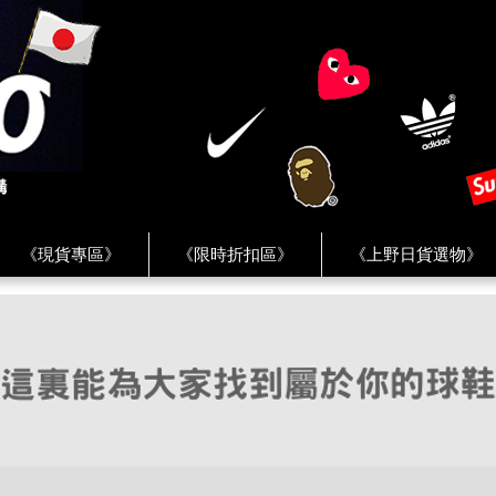
《現貨專區》
《限時折扣區》
《上野日貨選物》
FREAK'S STORE》
《HUMAN MADE》
《Levi’s》
客服 ★
★ Instagram ★
★ Facebook ★
★ Facebo