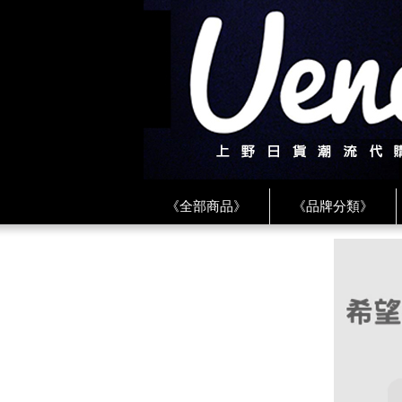
《全部商品》
《品牌分類》
《BEAMS》
《CDG》
《
《PLAY❤川久保玲》
★ LINE 