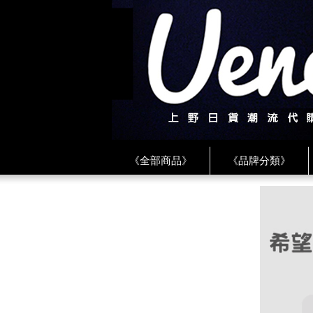
《全部商品》
《品牌分類》
《BEAMS》
《CDG》
《
《PLAY❤川久保玲》
★ LINE 