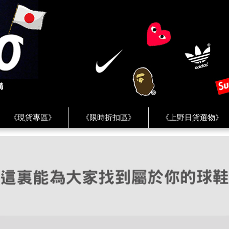
《現貨專區》
《限時折扣區》
《上野日貨選物》
FREAK'S STORE》
《HUMAN MADE》
《Levi’s》
客服 ★
★ Instagram ★
★ Facebook ★
★ Facebo