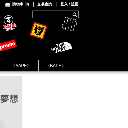
購物車
(
0
)
交易查詢
登入 / 註冊
《AAPE》
《BAPE》
《NIKE》
ok Group ★