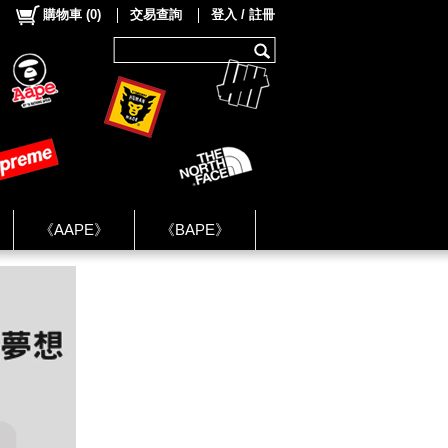
購物車
(
0
)
交易查詢
登入 / 註冊
《AAPE》
《BAPE》
《NIKE》
ok Group ★