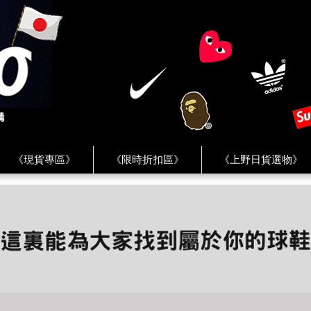
《現貨專區》
《限時折扣區》
《上野日貨選物》
FREAK'S STORE》
《HUMAN MADE》
《Levi’s》
客服 ★
★ Instagram ★
★ Facebook ★
★ Facebo