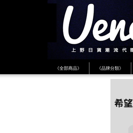
《全部商品》
《品牌分類》
《BEAMS》
《CDG》
《
《PLAY❤川久保玲》
★ LINE 