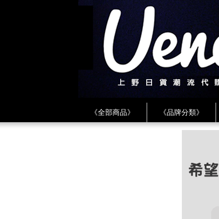
《全部商品》
《品牌分類》
《BEAMS》
《CDG》
《
《PLAY❤川久保玲》
★ LINE 