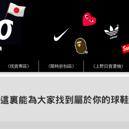
《現貨專區》
《限時折扣區》
《上野日貨選物》
FREAK'S STORE》
《HUMAN MADE》
《Levi’s》
客服 ★
★ Instagram ★
★ Facebook ★
★ Facebo