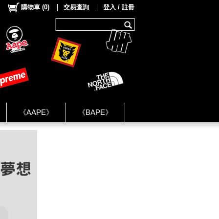
購物車
(
0
)
交易查詢
登入 / 註冊
《AAPE》
《BAPE》
《NIKE》
ok Group ★