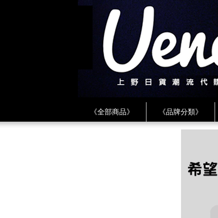
《全部商品》
《品牌分類》
《BEAMS》
《CDG》
《
《PLAY❤川久保玲》
★ LINE 