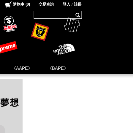
購物車
(
0
)
交易查詢
登入 / 註冊
《AAPE》
《BAPE》
《NIKE》
ok Group ★