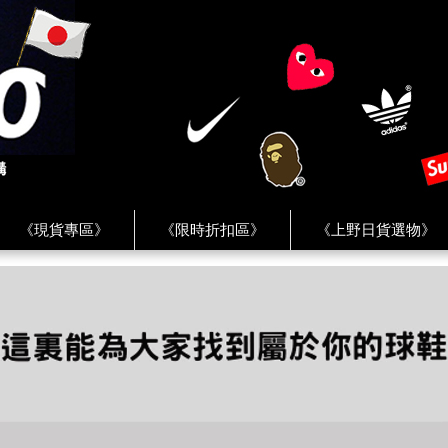
《現貨專區》
《限時折扣區》
《上野日貨選物》
FREAK'S STORE》
《HUMAN MADE》
《Levi’s》
客服 ★
★ Instagram ★
★ Facebook ★
★ Facebo