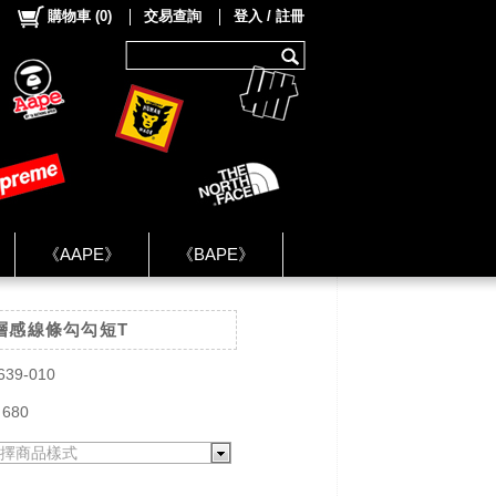
購物車
(
0
)
交易查詢
登入 / 註冊
《AAPE》
《BAPE》
《NIKE》
漸層感線條勾勾短T
ok Group ★
639-010
 680
擇商品樣式