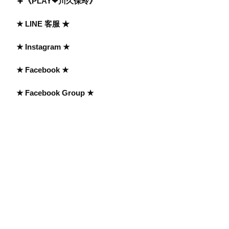
《PLAY❤川久保玲》
★ LINE 客服 ★
★ Instagram ★
★ Facebook ★
★ Facebook Group ★