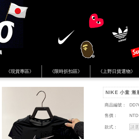
《現貨專區》
《限時折扣區》
《上野日貨選物》
FREAK'S STORE》
《HUMAN MADE》
《Levi’s》
NIKE 小童 
客服 ★
★ Instagram ★
★ Facebook ★
★ Facebo
商品編號：
DD7
售價：
NTD
款式：
請選