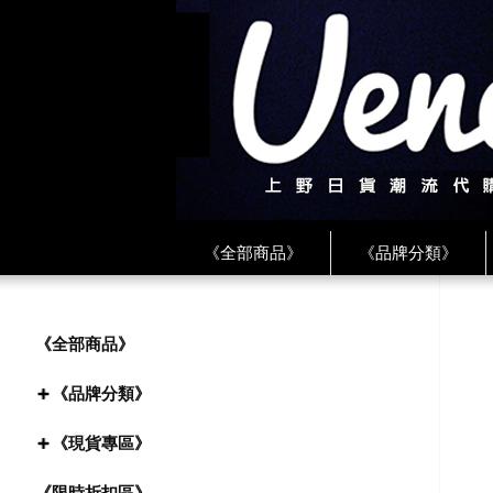
《全部商品》
《品牌分類》
《BEAMS》
《CDG》
《
《PLAY❤川久保玲》
★ LINE 
《全部商品》
《品牌分類》
《現貨專區》
《限時折扣區》