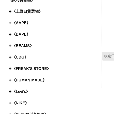
《上野日貨選物》
《AAPE》
《BAPE》
《BEAMS》
收藏
《CDG》
《FREAK'S STORE》
《HUMAN MADE》
《Levi’s》
《NIKE》