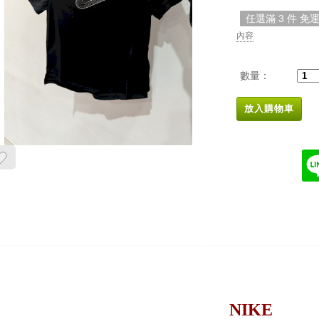
任選滿 3 件 免
內容
數量：
放入購物車