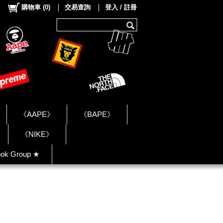
購物車
(
0
)
交易查詢
登入 / 註冊
《AAPE》
《BAPE》
《NIKE》
ok Group ★