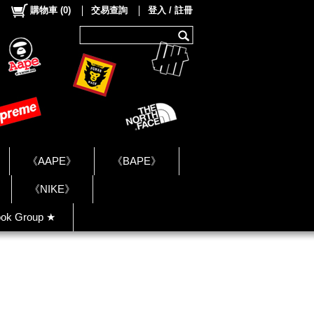
購物車
(
0
)
交易查詢
登入 / 註冊
《AAPE》
《BAPE》
《NIKE》
ok Group ★