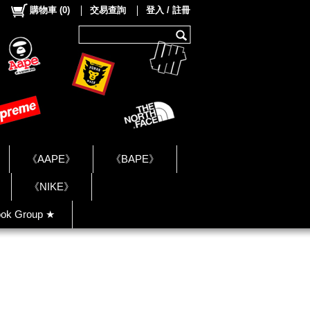
購物車
(
0
)
交易查詢
登入 / 註冊
《AAPE》
《BAPE》
《NIKE》
ok Group ★