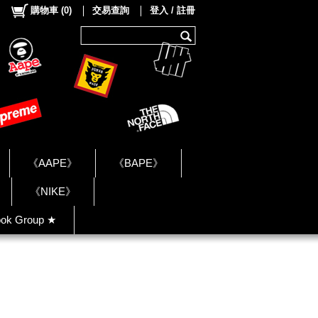
購物車
(
0
)
交易查詢
登入 / 註冊
《AAPE》
《BAPE》
《NIKE》
ok Group ★