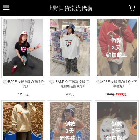
LOADING...
上野日貨潮流代購
上架時間
銷售件數
銷售價格
樣式尺寸篩選
3
天
全部樣式
黑
白
卡其
米白
深藍
紫
粉
水藍
紅
海軍藍
BAPE 女版 迷彩心型猿臉
SANRIO 三麗鷗 女版 三
APEE 女版 愛心猿臉上下
全部尺寸
XS
S
M
L
短T
麗鷗角色圖像短T
字體短T
XL
1280元
2XL
24
780元
24.5
38
1999元
3280元
40
篩選
3
天
3
天