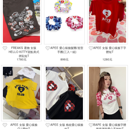
FREAKS 選物 女版
APEE 愛心猿臉髮圈/造型
APEE 女版 愛心猿臉下字
HELLO KITTY甜點美式
手圈(三入一組)
體短T
拼貼短T
1780元
899元
1280元
APEE 女版 愛心猿臉
APEE 女版 格紋愛心猿臉
BAPE 女版 愛心猿臉字體
CLUB短T
短T
拼接滿版愛心手袖短T