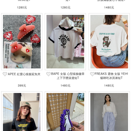
1280元
1280元
1480元
BAPE 女版 心型猿臉徽章
FREAKS 選物 女版 YEH!
APEE 紅愛心猿臉鯊魚夾
上下字體滾邊短T
貓咪吃冰淇淋短T
399元
1480元
1480元