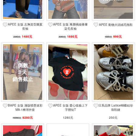
APEE 女版 左胸造型圖案
APEE 女版 漸層橫線條暈
APEE 動物大頭絨毛拖鞋
長袖
染毛長袖
1480元
1680元
999元
2380元
3080元
1580元
3
天
BAPE 女版 滿版噴墨迷彩
APEE 女版 愛心猿臉上下
日系品牌 Lattice蝴蝶結珍
MA-1棒球外套
字體短T
珠鞋鏈
8280元
1280元
250元
15980元