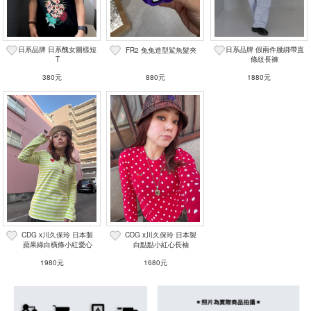
日系品牌 日系醜女圖樣短
日系品牌 假兩件腰綁帶直
FR2 兔兔造型鯊魚髮夾
T
條紋長褲
380元
880元
1880元
CDG x川久保玲 日本製
CDG x川久保玲 日本製
蘋果綠白橫條小紅愛心
白點點小紅心長袖
1980元
1680元