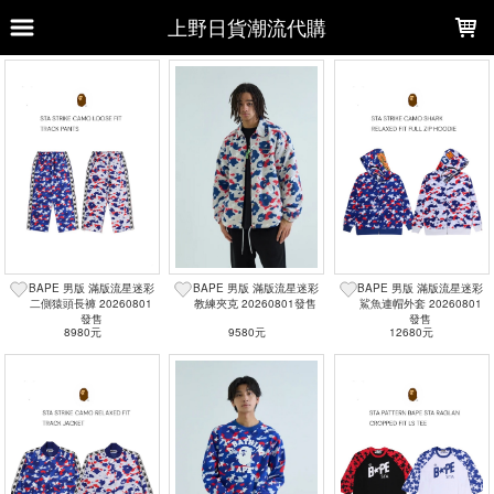
LOADING...
上野日貨潮流代購
上架時間
銷售件數
銷售價格
樣式尺寸篩選
全部樣式
黑
白
白藍
黑藍
白綠
灰
粉
黑綠
白粉
藍
BAPE 男版 滿版流星迷彩
BAPE 男版 滿版流星迷彩
BAPE 男版 滿版流星迷彩
全部尺寸
S
M
L
XL
二側猿頭長褲 20260801
教練夾克 20260801發售
鯊魚連帽外套 20260801
發售
發售
2XL
8980元
3XL
110
9580元
120
130
12680元
140
篩選