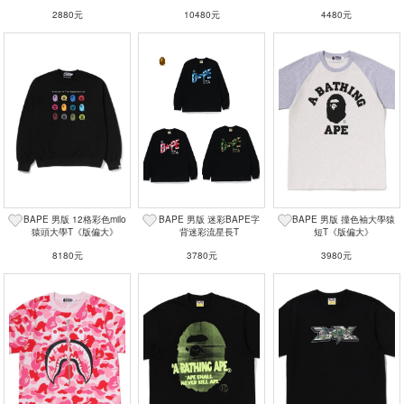
2880元
10480元
4480元
BAPE 男版 12格彩色milo
BAPE 男版 迷彩BAPE字
BAPE 男版 撞色袖大學猿
猿頭大學T《版偏大》
背迷彩流星長T
短T《版偏大》
8180元
3780元
3980元