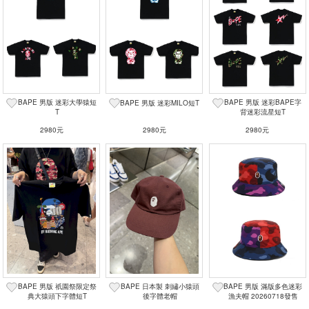
BAPE 男版 迷彩大學猿短
BAPE 男版 迷彩BAPE字
BAPE 男版 迷彩MILO短T
T
背迷彩流星短T
2980元
2980元
2980元
BAPE 男版 祇園祭限定祭
BAPE 日本製 刺繡小猿頭
BAPE 男版 滿版多色迷彩
典大猿頭下字體短T
後字體老帽
漁夫帽 20260718發售