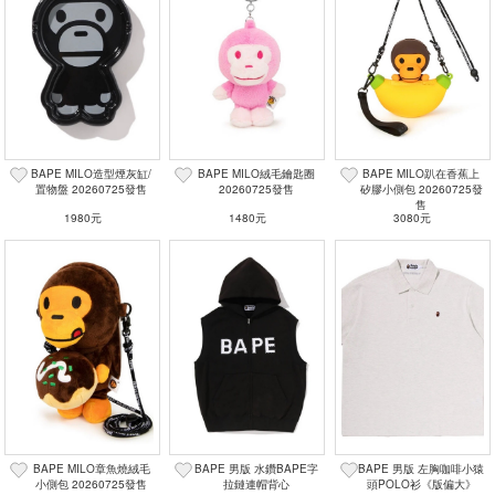
BAPE MILO造型煙灰缸/
BAPE MILO絨毛鑰匙圈
BAPE MILO趴在香蕉上
置物盤 20260725發售
20260725發售
矽膠小側包 20260725發
售
1980元
1480元
3080元
BAPE MILO章魚燒絨毛
BAPE 男版 水鑽BAPE字
BAPE 男版 左胸咖啡小猿
小側包 20260725發售
拉鏈連帽背心
頭POLO衫《版偏大》