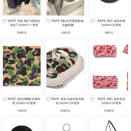
BAPE 男版 MILO燈籠造
BAPE Milo舒芙蕾鬆餅絨
BAPE ABC 迷彩杯墊
型短T 20260711發售
毛鑰匙圈
20260725發售
2980元
1580元
880元
BAPE 迷彩拼圖軟木塞杯
BAPE 迷彩大猿頭造型抱
BAPE ABC 迷彩長夾
墊 20260725發售
枕 20260725發售
20260725發售
1480元
3280元
4780元