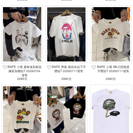
BAPE 小童 叢林迷彩銀拉
BAPE 男版 猿頭冰品下字
BAPE 小童 MILO恐龍蛋
鍊鯊魚嘴短T 20260704
體短T 20260711發售
字體短T 20260711發售
發售
2280元
2980元
2080元