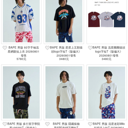
BAPE 男版 93字手袖流
BAPE 男版 星星上五顆猿
BAPE 男版 流星圈圈猿頭
星網眼短上衣 20260801
頭logo字短T《版偏大》
logo字短T《版偏大》
發售
20260801發售
20260801發售
5780元
3480元
3480元
BAPE 男版 多行英字學院
BAPE 男版 隱藏猿臉
BAPE 男版 流星迷彩Milo
風1993短T《版偏大》
BAPE刺繡字體短T
在猿頭上短T 20260801