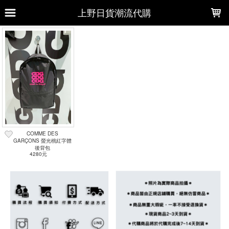
LOADING...
上野日貨潮流代購
上架時間
銷售件數
銷售價格
樣式尺寸篩選
全部樣式
黑
灰
黑綠
卡其
手提包
深藍
旅行包
紅
米黃
全部尺寸
大
小
中
COMME DES
GARÇONS 螢光桃紅字體
後背包
篩選
4280元