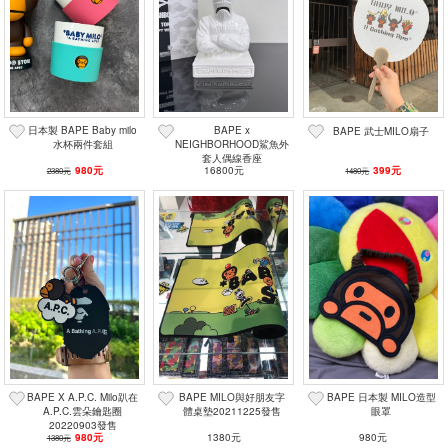
日本製 BAPE Baby milo
BAPE x
BAPE 武士MILO扇子
水杯兩件套組
NEIGHBORHOOD鯊魚外
套人偶線香座
980元
16800元
399元
2380元
1480元
BAPE X A.P.C. Milo趴在
BAPE MILO與好朋友字
BAPE 日本製 MILO造型
A.P.C.雲朵鑰匙圈
體桌墊20211225發售
眼罩
20220903發售
980元
1380元
980元
1380元