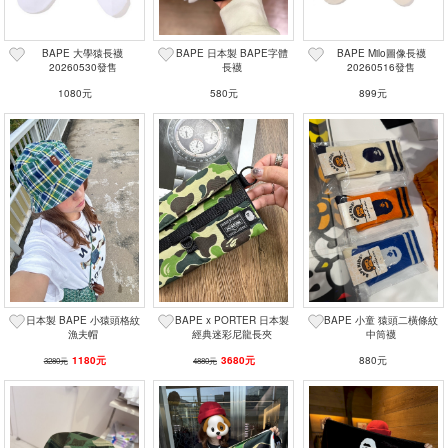
BAPE 大學猿長襪
BAPE 日本製 BAPE字體
BAPE Milo圖像長襪
20260530發售
長襪
20260516發售
1080元
580元
899元
日本製 BAPE 小猿頭格紋
BAPE x PORTER 日本製
BAPE 小童 猿頭二橫條紋
漁夫帽
經典迷彩尼龍長夾
中筒襪
1180元
3680元
880元
3280元
4880元