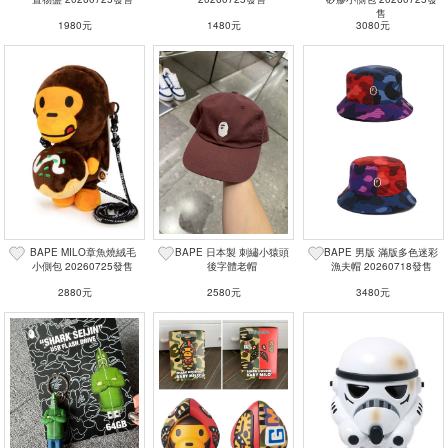
售
1980元
1480元
3080元
BAPE MILO章魚燒絨毛
BAPE 日本製 刺繡小猿頭
BAPE 男版 滿版多色迷彩
小側包 20260725發售
後字體老帽
漁夫帽 20260718發售
2880元
2580元
3480元