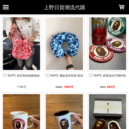
LOADING...
上野日貨潮流代購
上架時間
銷售件數
銷售價格
樣式尺寸篩選
全部樣式
黑
綠迷彩
白
藍迷彩
藍
粉迷彩
紅
綠
粉
紫
BAPE 迷彩熊收納購物袋
BAPE 滿版迷彩頸枕/靠枕
BAPE 經典猿頭字體杯墊
全部尺寸
S
M
M(25-27cm)
L
L (27～29cm)
1780元
L(27-29cm)
16 CASE
1980元
16 PLUS
580元
2780元
780元
16 PRO
16 PRO MAX
篩選