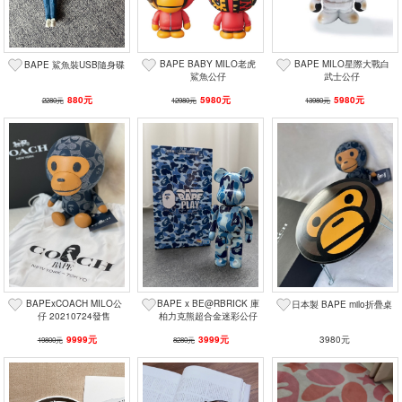
BAPE BABY MILO老虎
BAPE MILO星際大戰白
BAPE 鯊魚裝USB隨身碟
鯊魚公仔
武士公仔
880元
5980元
5980元
2280元
12980元
13980元
BAPExCOACH MILO公
BAPE x BE@RBRICK 庫
日本製 BAPE milo折疊桌
仔 20210724發售
柏力克熊超合金迷彩公仔
9999元
3999元
3980元
19800元
8280元