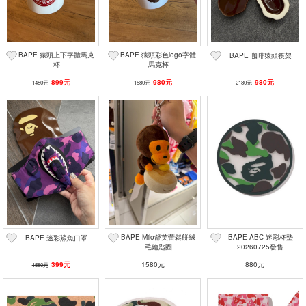
BAPE 猿頭上下字體馬克
BAPE 猿頭彩色logo字體
BAPE 咖啡猿頭筷架
杯
馬克杯
899元
980元
980元
1480元
1580元
2180元
BAPE Milo舒芙蕾鬆餅絨
BAPE ABC 迷彩杯墊
BAPE 迷彩鯊魚口罩
毛鑰匙圈
20260725發售
399元
1580元
880元
1580元