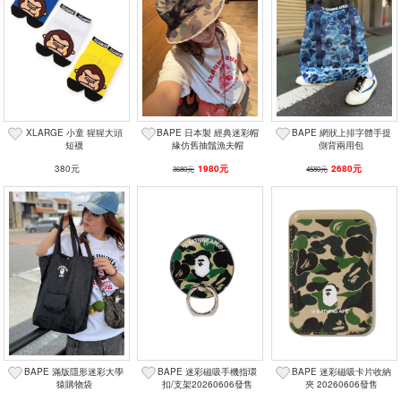
XLARGE 小童 猩猩大頭
BAPE 日本製 經典迷彩帽
BAPE 網狀上排字體手提
短襪
緣仿舊抽鬚漁夫帽
側背兩用包
380元
1980元
2680元
3680元
4580元
BAPE 滿版隱形迷彩大學
BAPE 迷彩磁吸手機指環
BAPE 迷彩磁吸卡片收納
猿購物袋
扣/支架20260606發售
夾 20260606發售