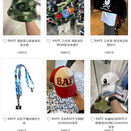
BAPE 滿版愛心猿臉迷彩
BAPE 日本製 滿版迷彩
BAPE 日本製 猿頭海盜骷
漁夫帽
WGM鯊魚海灘巾
髏浴巾
1580元
4880元
1480元
BAPE 迷彩手機掛繩夾片
BAPE 亮粉BAPE字網帽
BAPE 刺繡猿頭BAPE字
組
20260509發售
帽簷撞色球帽 20260509
發售
1480元
2980元
2980元