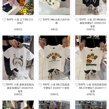
BAPE 小童 左下MILO大
BAPE Milo水果小花中筒
BAPE 小童 3D Milo銀拉
頭短T
襪
鍊鯊魚嘴短T 20260704
發售
2080元
680元
2280元
BAPE 小童 叢林迷彩銀拉
BAPE 小童 MILO恐龍蛋
BAPE 小童 長頸恐龍四個
鍊鯊魚嘴短T 20260704
字體短T 20260711發售
MILO字體短T 20260711
發售
發售
2280元
2080元
2080元