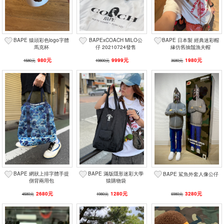
BAPE 猿頭彩色logo字體
BAPExCOACH MILO公
BAPE 日本製 經典迷彩帽
馬克杯
仔 20210724發售
緣仿舊抽鬚漁夫帽
980元
9999元
1980元
1580元
19800元
3680元
BAPE 網狀上排字體手提
BAPE 滿版隱形迷彩大學
BAPE 鯊魚外套人像公仔
側背兩用包
猿購物袋
2680元
1280元
3280元
4580元
1980元
6980元