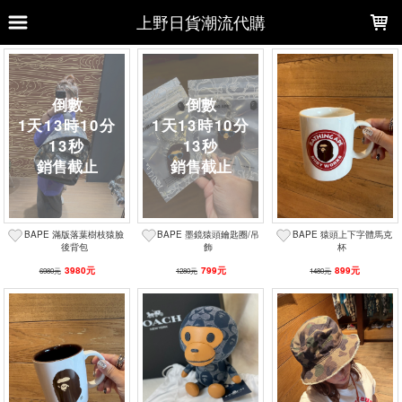
LOADING...
上野日貨潮流代購
上架時間
銷售件數
銷售價格
樣式尺寸篩選
1
天
13
時
10
分
1
天
13
時
10
分
全部樣式
綠迷彩
黑
紅
綠
13
秒
13
秒
白
咖啡
黃迷彩
藍
藍迷彩
白(單雙)
BAPE 滿版落葉樹枝猿臉
BAPE 墨鏡猿頭鑰匙圈/吊
BAPE 猿頭上下字體馬克
全部尺寸
M
M(25-27cm)
L
L(27-29cm)
後背包
飾
杯
23CM
3980元
24.5x15.5cm
40x28cm
799元
81x32.5cm
899元
6980元
1280元
1480元
篩選