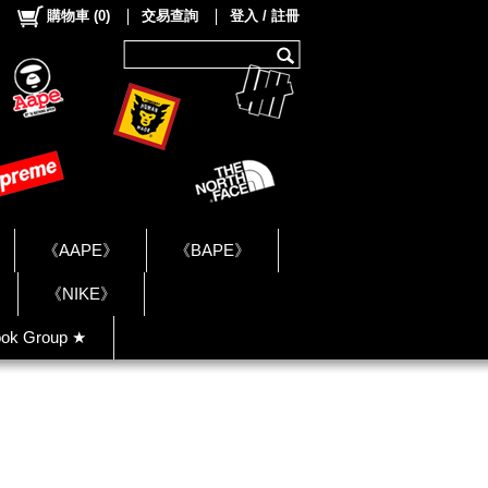
購物車
(
0
)
交易查詢
登入 / 註冊
《AAPE》
《BAPE》
《NIKE》
ok Group ★