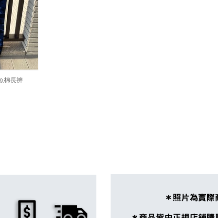
鯊魚棉長褲