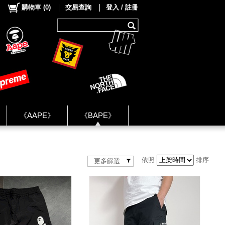
購物車
(
0
)
交易查詢
登入 / 註冊
《AAPE》
《BAPE》
《NIKE》
ok Group ★
依照
排序
更多篩選