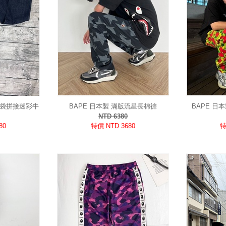
口袋拼接迷彩牛
BAPE 日本製 滿版流星長棉褲
BAPE 日
MPLE」
NTD 6380
80
特價 NTD 3680
特