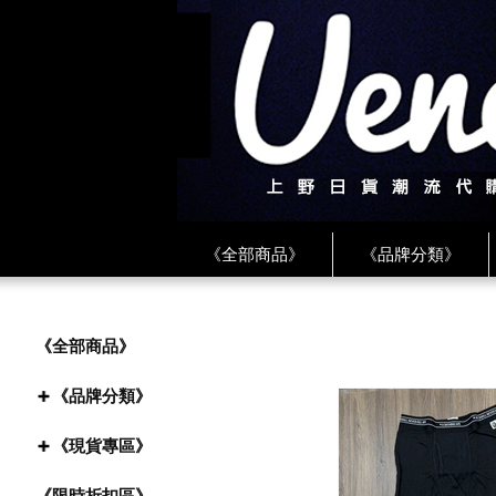
《全部商品》
《品牌分類》
《BEAMS》
《CDG》
《
《PLAY❤川久保玲》
★ LINE 
《全部商品》
《品牌分類》
《現貨專區》
《限時折扣區》