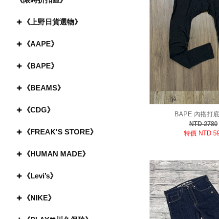
《上野日貨選物》
《AAPE》
《BAPE》
《BEAMS》
《CDG》
BAPE 內搭打
NTD 2780
《FREAK'S STORE》
特價 NTD 5
《HUMAN MADE》
《Levi’s》
《NIKE》