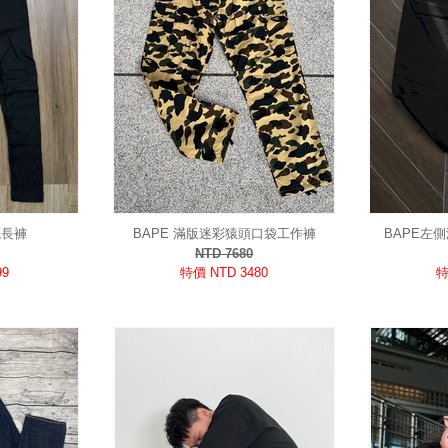
底長褲
BAPE 滿版迷彩猿頭口袋工作褲
BAPE左
NTD 7680
99
特價 NTD 3480
特