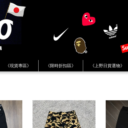
《現貨專區》
《限時折扣區》
《上野日貨選物》
FREAK'S STORE》
《HUMAN MADE》
《Levi’s》
客服 ★
★ Instagram ★
★ Facebook ★
★ Facebo